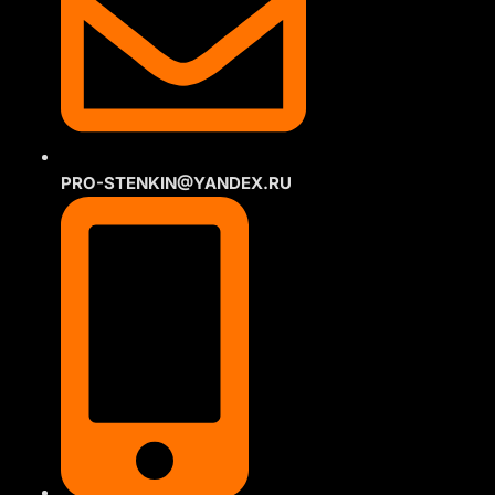
PRO-STENKIN@YANDEX.RU