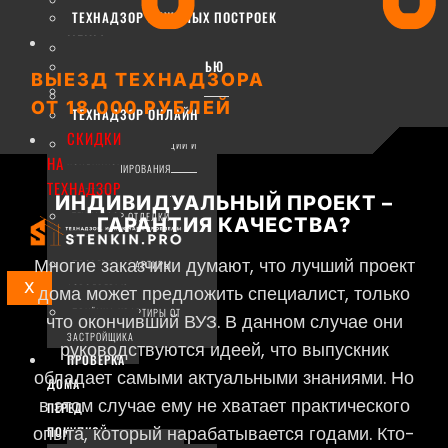
ТЕХНАДЗОР ЭЛЕКТРИКИ
ТЕХНАДЗОР НЕЖИЛЫХ ПОСТРОЕК
КВАРТИРЫ
ЦЕНЫ
ТЕХНАДЗОР САНТЕХНИКИ
ПРОВЕРКА АЭРОДВЕРЬЮ
КВАРТИРЫ
ВЫЕЗД ТЕХНАДЗОРА
ВЫЕЗД ТЕХНАДЗОРА
ТЕХНАДЗОР ОТОПЛЕНИЯ
ОТ 18 000 РУБЛЕЙ
ТЕХНАДЗОР ОНЛАЙН
КВАРТИРЫ
СКИДКИ
ТЕХНАДЗОР ВЕНТИЛЯЦИИ И
НА
КОНДИЦИОНИРОВАНИЯ
ТЕХНАДЗОР
КВАРТИРЫ
ИНДИВИДУАЛЬНЫЙ ПРОЕКТ –
ТЕХНАДЗОР ОТДЕЛКИ
ГАРАНТИЯ КАЧЕСТВА?​
КВАРТИРЫ
Многие заказчики думают, что лучший проект
ПРОВЕРКА КВАРТИРЫ
X
АЭРОДВЕРЬЮ
дома может предложить специалист, только
ПРИЁМКА КВАРТИРЫ ОТ
что окончивший ВУЗ. В данном случае они
ЗАСТРОЙЩИКА
руководствуются идеей, что выпускник
ПРОВЕРКА
обладает самыми актуальными знаниями. Но
ДОМА
в этом случае ему не хватает практического
ПЕРЕД
опыта, который нарабатывается годами. Кто-
ПОКУПКОЙ