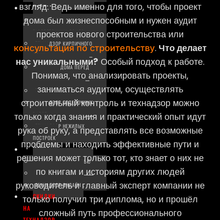
взгляд. Ведь именно для того, чтобы проект
КЕЙСЫ
дома был жизнеспособным и нужен аудит
ТЕХНАДЗОР
ГАЗОБЕТОННЫХ ДОМОВ
проектов нового строительства или
ТЕХНАДЗОР КИРПИЧНОГО
.
Что делает
консультация по строительству
ДОМА
нас уникальными?
Особый подход к работе.
ПРОВЕРКА ДОМА ПЕРЕД
Понимая, что анализировать проекты,
ПОКУПКОЙ
заниматься аудитом, осуществлять
ТЕХНАДЗОР КВАРТИР
строительный контроль и технадзор можно
ТЕХНАДЗОР ОТДЕЛОЧНЫХ
РАБОТ
только когда знания и практический опыт идут
ТЕХНАДЗОР НЕЖИЛЫХ
рука об руку, а представлять все возможные
ПОСТРОЕК
проблемы и находить эффективные пути и
ЦЕНЫ
решения может только тот, кто знает о них не
ПРОВЕРКА АЭРОДВЕРЬЮ
по книгам и историям других людей
ВЫЕЗД ТЕХНАДЗОРА
руководитель и главный эксперт компании не
ТЕХНАДЗОР ОНЛАЙН
СКИДКИ
только получил три диплома, но и прошёл
НА
сложный путь профессионального
ТЕХНАДЗОР