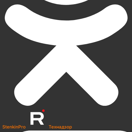
StenkinPro
Технадзор