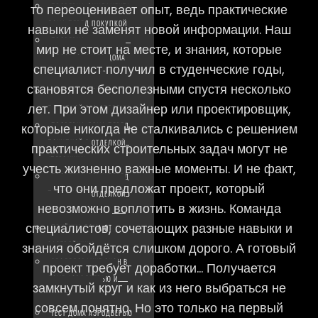
ПРОВЕРКА ФУНДАМЕНТА
то переоценивает опыт, ведь практические
ДОМА ПЕРЕД ПОКУПКОЙ
навыки не заменят новой информации. Наш
ПРОВЕРКА
мир не стоит на месте, и знания, которые
НЕДОСТРОЕННОГО ДОМА
специалист получил в студенческие годы,
ПЕРЕД ПОКУПКОЙ
становятся бесполезными спустя несколько
ПРОВЕРКА ДОМА ПЕРЕД
лет. При этом дизайнер или проектировщик,
ПОКУПКОЙ БЕЗ ОТДЕЛКИ
ПРОВЕРКА ДОМА ПЕРЕД
которые никогда не сталкивались с решением
ПОКУПКОЙ С ОТДЕЛКОЙ
практических строительных задач могут не
(ПЕРВИЧКА)
учесть жизненно важные моменты. И не факт,
ПРОВЕРКА ДОМА ПЕРЕД
что они предложат проект, который
ПОКУПКОЙ С ОТДЕЛКОЙ
невозможно воплотить в жизнь. Команда
(ВТОРИЧКА)
специалистов, сочетающих разные навыки и
ПРИЁМКА ДОМА ОТ
ЗАСТРОЙЩИКА
знания обойдётся слишком дорого. А готовый
ОБСЛЕДОВАНИЕ ОКОН В
проект требует доработки… Получается
ДОМЕ АЭРОДВЕРЬЮ И
замкнутый круг и как из него выбраться не
ТЕПЛОВИЗОРОМ
совсем понятно. Но это только на первый
ТЕСТ ДОМА АЭРОДВЕРЬЮ